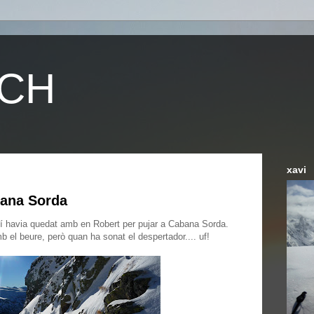
NCH
xavi
ana Sorda
ixí havia quedat amb en Robert per pujar a Cabana Sorda.
 el beure, però quan ha sonat el despertador.... uf!