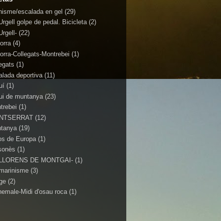
inisme/escalada en gel
(29)
Urgell golpe de pedal. Bicicleta
(2)
Urgell-
(22)
orra
(4)
orra-Collegats-Montrebei
(1)
legats
(1)
alada deportiva
(11)
uí
(1)
ui de muntanya
(23)
trebei
(1)
NTSERRAT
(12)
tanya
(19)
os de Europa
(1)
sonès
(1)
.LLORENS DE MONTGAI-
(1)
marinisme
(3)
tge
(2)
nemale-Midi d'osau roca
(1)