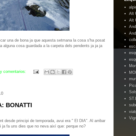
alp
Alt 
Alt 
And
And
col
uscar una de bona ja que aquesta setmana la cosa s'ha posat
a alguna cosa guardada a la carpeta dels pendents ja ja ja
esc
esq
esq
Mon
y comentarios:
MO
mun
Pic
Sol
10
ST
A: BONATTI
sub
via
Vig
 desde principi de temporada, avui era " El DIA". Al arribar
 i ja fa uns dies que no neva així que: perque no?