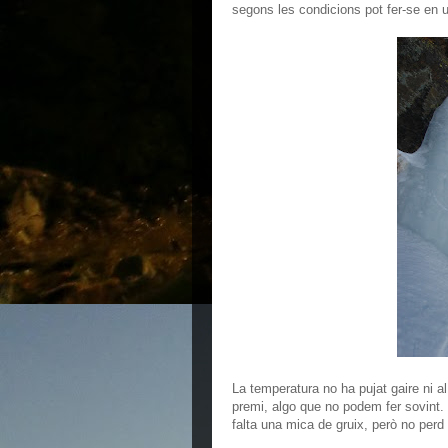
segons les condicions pot fer-se en u
La temperatura no ha pujat gaire ni a
premi, algo que no podem fer sovint. 
falta una mica de gruix, però no perd 