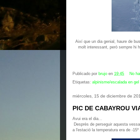
Així que un dia genial, haure de b
molt interessant, però sempre hi h
Publicado por
brujo
en
19:45
No ha
Etiquetas:
alpinisme/escalada en gel
miércoles, 15 de diciembre de 20
PIC DE CABAYROU VI
Avui era el dia...
Desprès de perseguir aquesta vessant
a l'estació la temperatura era de -15º