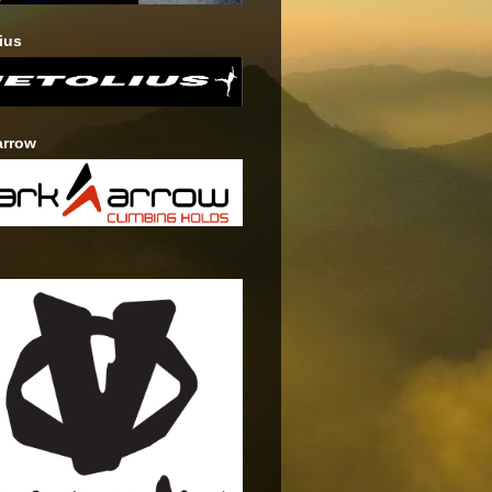
ius
arrow