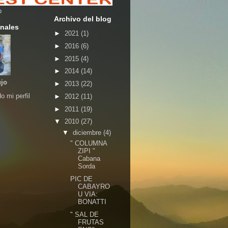
b
s
Archivo del blog
nales
►
2021
(1)
►
2016
(6)
►
2015
(4)
►
2014
(14)
ujo
►
2013
(22)
o mi perfil
►
2012
(11)
►
2011
(19)
▼
2010
(27)
▼
diciembre
(4)
" COLUMNA
ZIPI "
Cabana
Sorda
PIC DE
CABAYRO
U VIA:
BONATTI
" SAL DE
FRUTAS