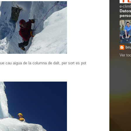
e-clim
Dato
perso
br
Ver tod
que cau aigua de la columna de dalt, per sort es pot