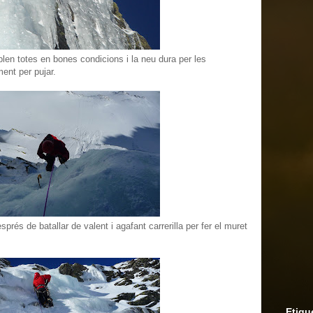
blen totes en bones condicions i la neu dura per les
ent per pujar.
prés de batallar de valent i agafant carrerilla per fer el muret
Etiqu