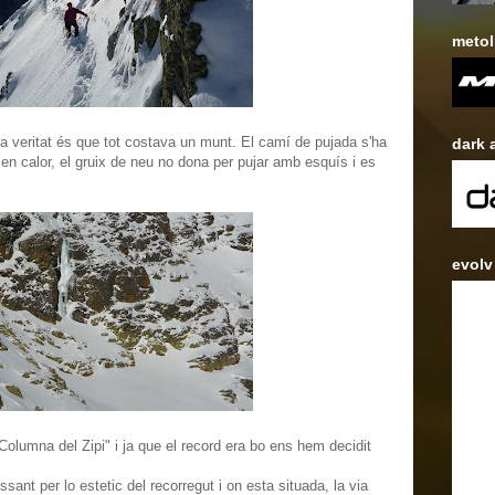
metol
 la veritat és que tot costava un munt. El camí de pujada s'ha
dark 
 en calor, el gruix de neu no dona per pujar amb esquís i es
evolv
Columna del Zipi" i ja que el record era bo ens hem decidit
ant per lo estetic del recorregut i on esta situada, la via