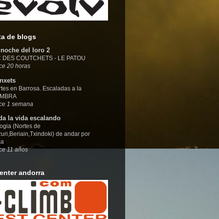
sta de blogs
 noche del loro 2
C DES COUTCHETS - LE PATOU
ce 20 horas
nxets
tes en Barrosa. Escaladas a la
MBRA
ce 1 semana
da la vida escalando
logia (Nortes de
zuri,Beriain,Txindoki) de andar por
sa
ce 11 años
center andorra