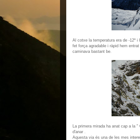
Al cotxe la temperatura era de -12º i
fet força agradable i ràpid hem entrat
caminava bastant be.
La primera mirada ha anat cap a la " 
d'anar .
Aquesta via és una de les mes interess