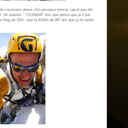
a de creussans abans d'on pensava trencar cap el peu del
l. Un autentic " TSUNAMI" Així que penso que ja li pot
n llarg de 20m i que fa 8/10m de 90º així que ja ho tenim.