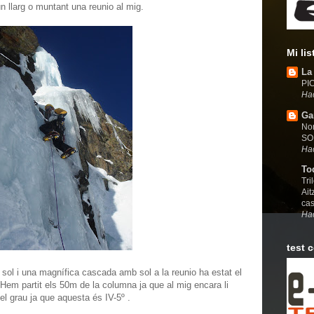
n llarg o muntant una reunio al mig.
Mi li
La
PI
Ha
Ga
Nor
SO
Ha
To
Tri
Ait
ca
Ha
test 
l sol i una magnífica cascada amb sol a la reunio ha estat el
Hem partit els 50m de la columna ja que al mig encara li
el grau ja que aquesta és IV-5º .