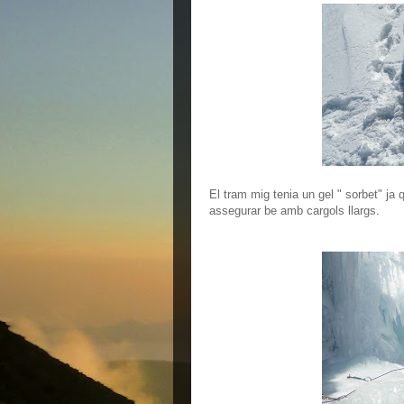
El tram mig tenia un gel " sorbet" ja 
assegurar be amb cargols llargs.