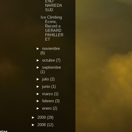
ENO"
NARIEDA
SUD
Ice Climbing
Ecrins,
Record a
GERARD
PAHILLER
ET
►
noviembre
(6)
►
octubre
(7)
►
septiembre
(1)
►
julio
(2)
►
junio
(1)
►
marzo
(1)
►
febrero
(3)
►
enero
(2)
►
2009
(29)
►
2008
(12)
etas