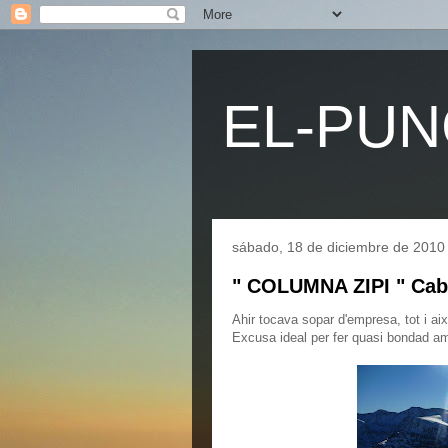
EL-PU
sábado, 18 de diciembre de 2010
" COLUMNA ZIPI " Cab
Ahir tocava sopar d'empresa, tot i a
Excusa ideal per fer quasi bondad amb